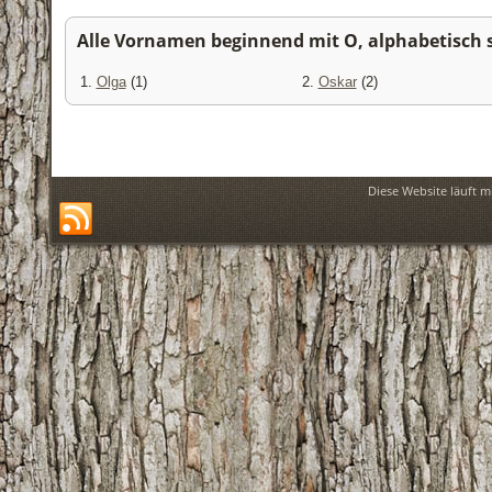
Alle Vornamen beginnend mit O, alphabetisch so
1.
Olga
(1)
2.
Oskar
(2)
Diese Website läuft m