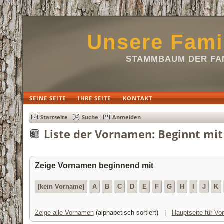
Unsere Fami
STAMMBAUM DER FAM
SEINE SEITE
IHRE SEITE
KONTAKT
Startseite
Suche
Anmelden
Liste der Vornamen: Beginnt mit
Zeige Vornamen beginnend mit
[kein Vorname]
A
B
C
D
E
F
G
H
I
J
K
Zeige alle Vornamen
(alphabetisch sortiert) |
Hauptseite für V