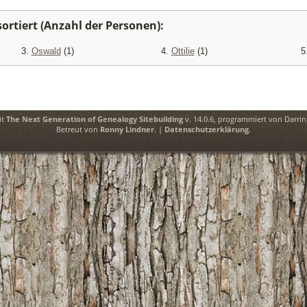
rtiert (Anzahl der Personen):
3.
Oswald
(1)
4.
Ottilie
(1)
5
it
The Next Generation of Genealogy Sitebuilding
v. 14.0.6, programmiert von Darri
Betreut von
Ronny Lindner
. |
Datenschutzerklärung
.