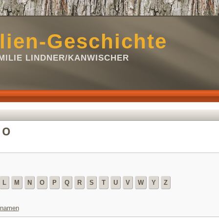
lien-Geschichte
ILIE LINDNER/KANWISCHER
 O
L
M
N
O
P
Q
R
S
T
U
V
W
Y
Z
ornamen