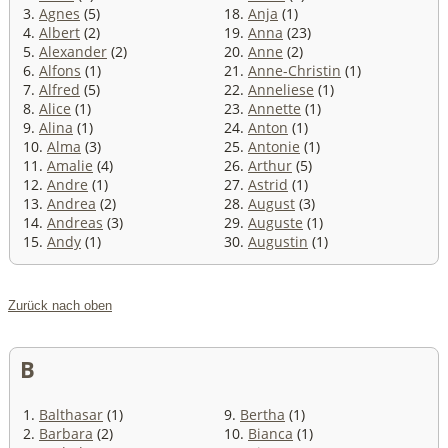
3.
Agnes
(5)
18.
Anja
(1)
4.
Albert
(2)
19.
Anna
(23)
5.
Alexander
(2)
20.
Anne
(2)
6.
Alfons
(1)
21.
Anne-Christin
(1)
7.
Alfred
(5)
22.
Anneliese
(1)
8.
Alice
(1)
23.
Annette
(1)
9.
Alina
(1)
24.
Anton
(1)
10.
Alma
(3)
25.
Antonie
(1)
11.
Amalie
(4)
26.
Arthur
(5)
12.
Andre
(1)
27.
Astrid
(1)
13.
Andrea
(2)
28.
August
(3)
14.
Andreas
(3)
29.
Auguste
(1)
15.
Andy
(1)
30.
Augustin
(1)
Zurück nach oben
B
1.
Balthasar
(1)
9.
Bertha
(1)
2.
Barbara
(2)
10.
Bianca
(1)