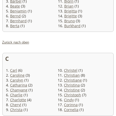
3.
Bärbel
(1)
11.
Björn
(1)
4.
Beate
(3)
12.
Brian
(1)
5.
Benjamin
(1)
13.
Brigitta
(1)
6.
Bernd
(2)
14.
Brigitte
(3)
7.
Bernhard
(1)
15.
Bruno
(3)
8.
Berta
(1)
16.
Burkhard
(1)
Zurück nach oben
C
1.
Carl
(6)
10.
Christel
(1)
2.
Caroline
(3)
11.
Christian
(8)
3.
Carolyn
(1)
12.
Christiane
(1)
4.
Catharina
(2)
13.
Christina
(2)
5.
Chanyang
(1)
14.
Christine
(2)
6.
Charlie
(1)
15.
Christoph
(7)
7.
Charlotte
(4)
16.
Cindy
(1)
8.
Cheryl
(1)
17.
Corinna
(1)
9.
Christa
(1)
18.
Cornelia
(1)