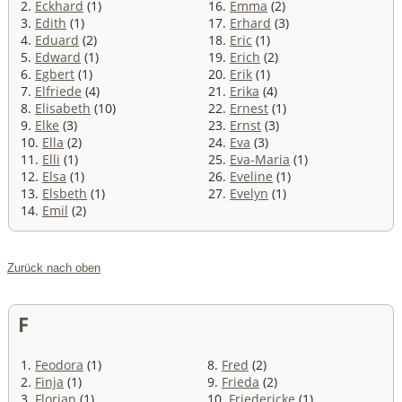
2.
Eckhard
(1)
16.
Emma
(2)
3.
Edith
(1)
17.
Erhard
(3)
4.
Eduard
(2)
18.
Eric
(1)
5.
Edward
(1)
19.
Erich
(2)
6.
Egbert
(1)
20.
Erik
(1)
7.
Elfriede
(4)
21.
Erika
(4)
8.
Elisabeth
(10)
22.
Ernest
(1)
9.
Elke
(3)
23.
Ernst
(3)
10.
Ella
(2)
24.
Eva
(3)
11.
Elli
(1)
25.
Eva-Maria
(1)
12.
Elsa
(1)
26.
Eveline
(1)
13.
Elsbeth
(1)
27.
Evelyn
(1)
14.
Emil
(2)
Zurück nach oben
F
1.
Feodora
(1)
8.
Fred
(2)
2.
Finja
(1)
9.
Frieda
(2)
3.
Florian
(1)
10.
Friedericke
(1)