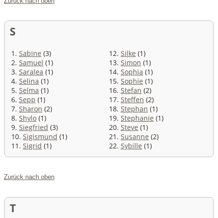
Zurück nach oben
S
1.
Sabine
(3)
12.
Silke
(1)
2.
Samuel
(1)
13.
Simon
(1)
3.
Saralea
(1)
14.
Sophia
(1)
4.
Selina
(1)
15.
Sophie
(1)
5.
Selma
(1)
16.
Stefan
(2)
6.
Sepp
(1)
17.
Steffen
(2)
7.
Sharon
(2)
18.
Stephan
(1)
8.
Shylo
(1)
19.
Stephanie
(1)
9.
Siegfried
(3)
20.
Steve
(1)
10.
Sigismund
(1)
21.
Susanne
(2)
11.
Sigrid
(1)
22.
Sybille
(1)
Zurück nach oben
T