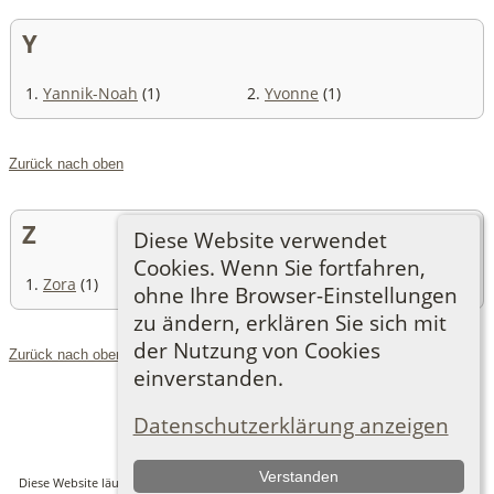
Y
1.
Yannik-Noah
(1)
2.
Yvonne
(1)
Zurück nach oben
Z
Diese Website verwendet
Cookies. Wenn Sie fortfahren,
1.
Zora
(1)
ohne Ihre Browser-Einstellungen
zu ändern, erklären Sie sich mit
der Nutzung von Cookies
Zurück nach oben
einverstanden.
Zur Desktop-Webseite wechseln
Datenschutzerklärung anzeigen
Verstanden
Diese Website läuft mit
The Next Generation of Genealogy Sitebuilding
v. 14.0.6,