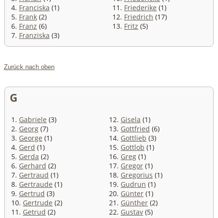
4.
Franciska
(1)
11.
Friederike
(1)
5.
Frank
(2)
12.
Friedrich
(17)
6.
Franz
(6)
13.
Fritz
(5)
7.
Franziska
(3)
Zurück nach oben
G
1.
Gabriele
(3)
12.
Gisela
(1)
2.
Georg
(7)
13.
Gottfried
(6)
3.
George
(1)
14.
Gottlieb
(3)
4.
Gerd
(1)
15.
Gottlob
(1)
5.
Gerda
(2)
16.
Greg
(1)
6.
Gerhard
(2)
17.
Gregor
(1)
7.
Gertraud
(1)
18.
Gregorius
(1)
8.
Gertraude
(1)
19.
Gudrun
(1)
9.
Gertrud
(3)
20.
Günter
(1)
10.
Gertrude
(2)
21.
Günther
(2)
11.
Getrud
(2)
22.
Gustav
(5)