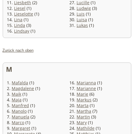
11.
Liesbeth
(2)
27.
Lucille
(1)
12.
Liesel
(1)
28.
Ludwig
(3)
13.
Lieselotte
(1)
29.
Luis
(1)
14.
Lina
(1)
30.
Luisa
(1)
15.
Linda
(3)
31.
Lukas
(1)
16.
Lindsay
(1)
Zurück nach oben
M
1.
Mafalda
(1)
16.
Marianna
(1)
2.
Magdalene
(1)
17.
Marianne
(1)
3.
Maik
(1)
18.
Marie
(6)
4.
Maja
(1)
19.
Markus
(2)
5.
Manfred
(1)
20.
Marta
(1)
6.
Manolo
(1)
21.
Martha
(7)
7.
Manuela
(2)
22.
Martin
(3)
8.
Marco
(1)
23.
Mary
(1)
9.
Margaret
(1)
24.
Mathilde
(1)
10.
Margarete
(4)
25.
Matthias
(1)