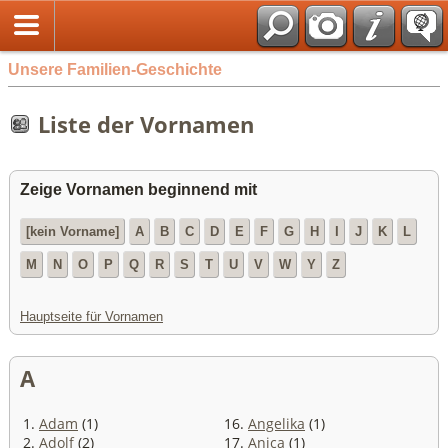
Unsere Familien-Geschichte
Liste der Vornamen
Zeige Vornamen beginnend mit
[kein Vorname]
A
B
C
D
E
F
G
H
I
J
K
L
M
N
O
P
Q
R
S
T
U
V
W
Y
Z
Hauptseite für Vornamen
A
1.
Adam
(1)
16.
Angelika
(1)
2.
Adolf
(2)
17.
Anica
(1)