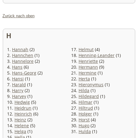
Zurück nach oben
H
1.
Hannah
(2)
17.
Helmut
(4)
2.
Hannchen
(1)
18.
Henning-Leander
(1)
3.
Hannelore
(2)
19.
Henriette
(2)
4.
Hans
(6)
20.
Hermann
(9)
5.
Hans-Georg
(2)
21.
Hermine
(1)
6.
Hansi
(1)
22.
Herta
(1)
7.
Harald
(1)
23.
Hieronymus
(1)
8.
Harry
(2)
24.
Hilda
(1)
9.
Harvey
(1)
25.
Hildegard
(1)
10.
Hedwig
(5)
26.
Hilmar
(1)
11.
Heidrun
(1)
27.
Hiltrud
(1)
12.
Heinrich
(6)
28.
Holger
(1)
13.
Heinz
(2)
29.
Horst
(4)
14.
Helene
(5)
30.
Hugo
(2)
15.
Helga
(1)
31.
Hulda
(1)
16.
Hella
(1)