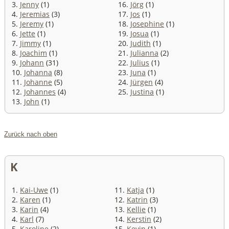
3.
Jenny
(1)
16.
Jörg
(1)
4.
Jeremias
(3)
17.
Jos
(1)
5.
Jeremy
(1)
18.
Josephine
(1)
6.
Jette
(1)
19.
Josua
(1)
7.
Jimmy
(1)
20.
Judith
(1)
8.
Joachim
(1)
21.
Julianna
(2)
9.
Johann
(31)
22.
Julius
(1)
10.
Johanna
(8)
23.
Juna
(1)
11.
Johanne
(5)
24.
Jürgen
(4)
12.
Johannes
(4)
25.
Justina
(1)
13.
John
(1)
Zurück nach oben
K
1.
Kai-Uwe
(1)
11.
Katja
(1)
2.
Karen
(1)
12.
Katrin
(3)
3.
Karin
(4)
13.
Kellie
(1)
4.
Karl
(7)
14.
Kerstin
(2)
5.
Karoline
(2)
15.
Kevin
(1)