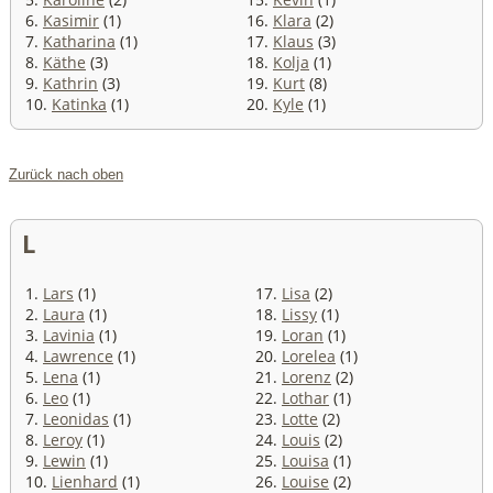
6.
Kasimir
(1)
16.
Klara
(2)
7.
Katharina
(1)
17.
Klaus
(3)
8.
Käthe
(3)
18.
Kolja
(1)
9.
Kathrin
(3)
19.
Kurt
(8)
10.
Katinka
(1)
20.
Kyle
(1)
Zurück nach oben
L
1.
Lars
(1)
17.
Lisa
(2)
2.
Laura
(1)
18.
Lissy
(1)
3.
Lavinia
(1)
19.
Loran
(1)
4.
Lawrence
(1)
20.
Lorelea
(1)
5.
Lena
(1)
21.
Lorenz
(2)
6.
Leo
(1)
22.
Lothar
(1)
7.
Leonidas
(1)
23.
Lotte
(2)
8.
Leroy
(1)
24.
Louis
(2)
9.
Lewin
(1)
25.
Louisa
(1)
10.
Lienhard
(1)
26.
Louise
(2)