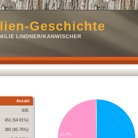
lien-Geschichte
ILIE LINDNER/KANWISCHER
Anzahl
450
835
400
451 (54.01%)
350
300
382 (45.75%)
45.7%
250