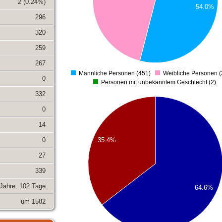
2 (0.24%)
54.0%
200
296
150
320
100
259
50
0
267
Männliche Personen (451)
Weibliche Personen (
0
0
Personen mit unbekanntem Geschlecht (2)
332
560
540
0
520
14
500
480
0
35.4%
460
27
440
420
339
400
 Jahre, 102 Tage
380
64.6%
360
um 1582
340
320