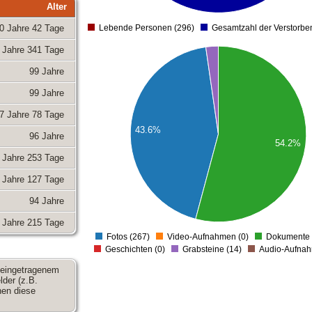
300
Alter
280
0 Jahre 42 Tage
Lebende Personen (296)
Gesamtzahl der Verstorbe
0
 Jahre 341 Tage
350
99 Jahre
300
99 Jahre
250
7 Jahre 78 Tage
200
43.6%
96 Jahre
54.2%
150
 Jahre 253 Tage
100
 Jahre 127 Tage
50
94 Jahre
0
 Jahre 215 Tage
Fotos (267)
Video-Aufnahmen (0)
Dokumente 
0
Geschichten (0)
Grabsteine (14)
Audio-Aufnah
 eingetragenem
der (z.B.
nen diese