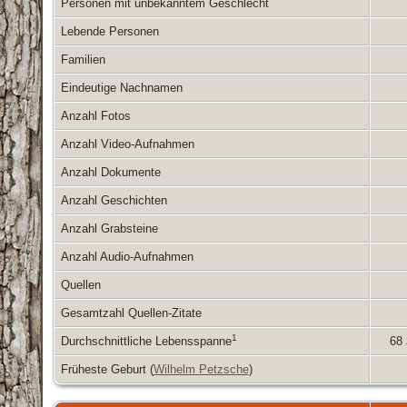
Personen mit unbekanntem Geschlecht
Lebende Personen
Familien
Eindeutige Nachnamen
Anzahl Fotos
Anzahl Video-Aufnahmen
Anzahl Dokumente
Anzahl Geschichten
Anzahl Grabsteine
Anzahl Audio-Aufnahmen
Quellen
Gesamtzahl Quellen-Zitate
1
Durchschnittliche Lebensspanne
68
Früheste Geburt (
Wilhelm Petzsche
)