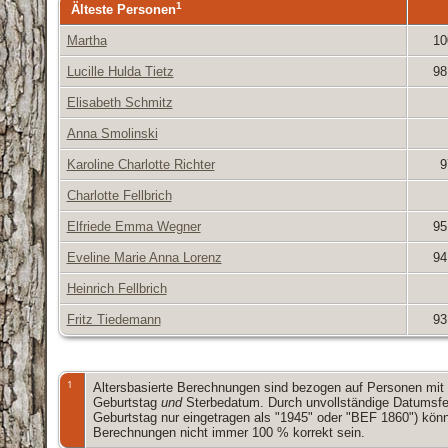
1
Älteste Personen
Martha
10
Lucille Hulda Tietz
98
Elisabeth Schmitz
Anna Smolinski
Karoline Charlotte Richter
9
Charlotte Fellbrich
Elfriede Emma Wegner
95
Eveline Marie Anna Lorenz
94
Heinrich Fellbrich
Fritz Tiedemann
93
1
Altersbasierte Berechnungen sind bezogen auf Personen mit
Geburtstag
und
Sterbedatum. Durch unvollständige Datumsfel
Geburtstag nur eingetragen als "1945" oder "BEF 1860") kön
Berechnungen nicht immer 100 % korrekt sein.