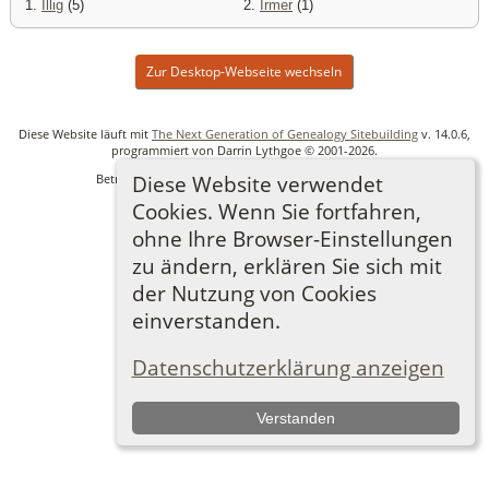
1.
Illig
(5)
2.
Irmer
(1)
Zur Desktop-Webseite wechseln
Diese Website läuft mit
The Next Generation of Genealogy Sitebuilding
v. 14.0.6,
programmiert von Darrin Lythgoe © 2001-2026.
Diese Website verwendet
Betreut von
Ronny Lindner
. |
Datenschutzerklärung
.
Cookies. Wenn Sie fortfahren,
ohne Ihre Browser-Einstellungen
zu ändern, erklären Sie sich mit
der Nutzung von Cookies
einverstanden.
Datenschutzerklärung anzeigen
Verstanden