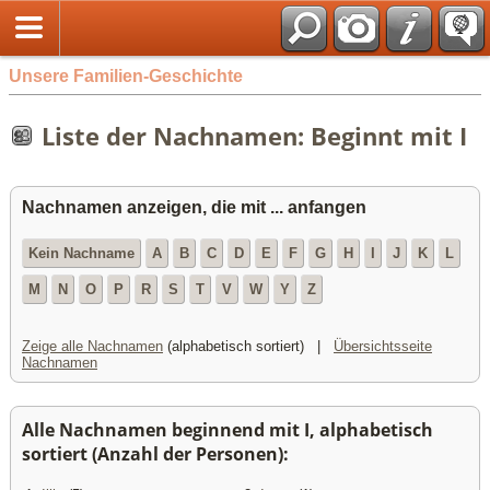
Unsere Familien-Geschichte
Liste der Nachnamen: Beginnt mit I
Nachnamen anzeigen, die mit ... anfangen
Kein Nachname
A
B
C
D
E
F
G
H
I
J
K
L
M
N
O
P
R
S
T
V
W
Y
Z
Zeige alle Nachnamen
(alphabetisch sortiert) |
Übersichtsseite
Nachnamen
Alle Nachnamen beginnend mit I, alphabetisch
sortiert (Anzahl der Personen):