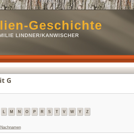
lien-Geschichte
ILIE LINDNER/KANWISCHER
it G
L
M
N
O
P
R
S
T
V
W
Y
Z
e Nachnamen