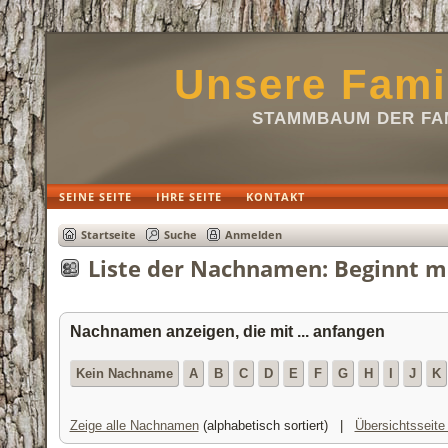
Unsere Fami
STAMMBAUM DER FAM
SEINE SEITE
IHRE SEITE
KONTAKT
Startseite
Suche
Anmelden
Liste der Nachnamen: Beginnt m
Nachnamen anzeigen, die mit ... anfangen
Kein Nachname
A
B
C
D
E
F
G
H
I
J
K
Zeige alle Nachnamen
(alphabetisch sortiert) |
Übersichtsseit