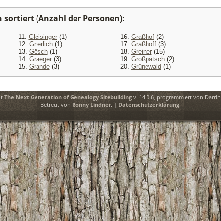
sortiert (Anzahl der Personen):
11.
Gleisinger
(1)
16.
Graßhof
(2)
12.
Gnerlich
(1)
17.
Graßhoff
(3)
13.
Gösch
(1)
18.
Greiner
(15)
14.
Graeger
(3)
19.
Großpätsch
(2)
15.
Grande
(3)
20.
Grünewald
(1)
it
The Next Generation of Genealogy Sitebuilding
v. 14.0.6, programmiert von Darri
Betreut von
Ronny Lindner
. |
Datenschutzerklärung
.