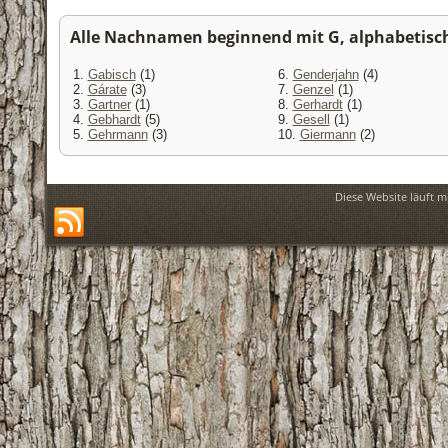
Alle Nachnamen beginnend mit G, alphabetisch 
1.
Gabisch
(1)
6.
Genderjahn
(4)
2.
Gárate
(3)
7.
Genzel
(1)
3.
Gartner
(1)
8.
Gerhardt
(1)
4.
Gebhardt
(5)
9.
Gesell
(1)
5.
Gehrmann
(3)
10.
Giermann
(2)
Diese Website läuft m