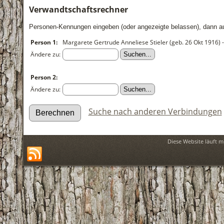
Verwandtschaftsrechner
Personen-Kennungen eingeben (oder angezeigte belassen), dann auf
Person 1:
Margarete Gertrude Anneliese Stieler (geb. 26 Okt 1916) -
Ändere zu:
Person 2:
Ändere zu:
Suche nach anderen Verbindungen
Diese Website läuft m