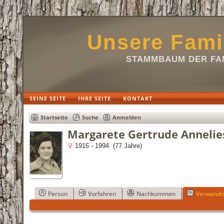
Unsere Fami
STAMMBAUM DER FAM
SEINE SEITE
IHRE SEITE
KONTAKT
Startseite
Suche
Anmelden
Margarete Gertrude Annelies
1916 - 1994 (77 Jahre)
Person
Vorfahren
Nachkommen
Verwandts