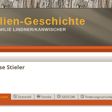
lien-Geschichte
ILIE LINDNER/KANWISCHER
e Stieler
chaft
Zeitstrahl
Familie
GEDCOM
Änderungsvorschl