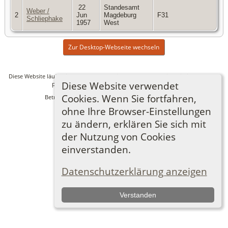
22
Standesamt
Weber /
2
Jun
Magdeburg
F31
Schliephake
1957
West
Zur Desktop-Webseite wechseln
Diese Website läuft mit
The Next Generation of Genealogy Sitebuilding
v. 14.0.6,
Diese Website verwendet
programmiert von Darrin Lythgoe © 2001-2026.
Cookies. Wenn Sie fortfahren,
Betreut von
Ronny Lindner
. |
Datenschutzerklärung
.
ohne Ihre Browser-Einstellungen
zu ändern, erklären Sie sich mit
der Nutzung von Cookies
einverstanden.
Datenschutzerklärung anzeigen
Verstanden