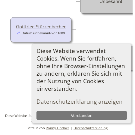
Unbekannt
Gottfried Stürzenbecher
Datum unbekannt-vor 1889
Diese Website verwendet
Cookies. Wenn Sie fortfahren,
Unbekannt
ohne Ihre Browser-Einstellungen
zu ändern, erklären Sie sich mit
der Nutzung von Cookies
einverstanden.
Zur Desktop-Webseite wechseln
Datenschutzerklärung anzeigen
Verstanden
Diese Website läuft mit
The Next Generation of Genealogy Sitebuilding
v. 14.0.6,
programmiert von Darrin Lythgoe © 2001-2026.
Betreut von
Ronny Lindner
. |
Datenschutzerklärung
.