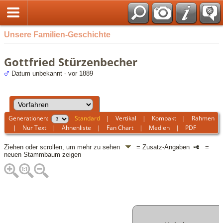
Unsere Familien-Geschichte
Gottfried Stürzenbecher
Datum unbekannt - vor 1889
Generationen:
Standard
|
Vertikal
|
Kompakt
|
Rahmen
|
Nur Text
|
Ahnenliste
|
Fan Chart
|
Medien
|
PDF
Ziehen oder scrollen, um mehr zu sehen
= Zusatz-Angaben
=
neuen Stammbaum zeigen