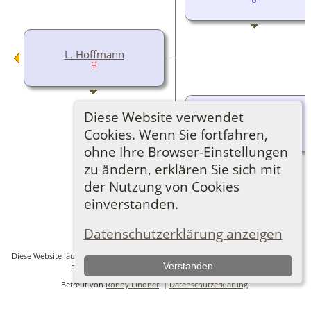
L. Hoffmann
Diese Website verwendet
K. Hoffmann
Cookies. Wenn Sie fortfahren,
ohne Ihre Browser-Einstellungen
zu ändern, erklären Sie sich mit
der Nutzung von Cookies
einverstanden.
Zur Desktop-Webseite wechseln
Datenschutzerklärung anzeigen
Diese Website läuft mit
The Next Generation of Genealogy Sitebuilding
v. 14.0.6,
Verstanden
programmiert von Darrin Lythgoe © 2001-2026.
Betreut von
Ronny Lindner
. |
Datenschutzerklärung
.