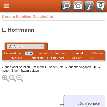
Unsere Familien-Geschichte
L. Hoffmann
Generationen:
Standard
|
Vertikal
|
Kompakt
|
Rahmen
|
Nur Text
|
Ahnenliste
|
Fan Chart
|
Medien
|
PDF
Ziehen oder scrollen, um mehr zu sehen
= Zusatz-Angaben
=
neuen Stammbaum zeigen
T. Schliephake