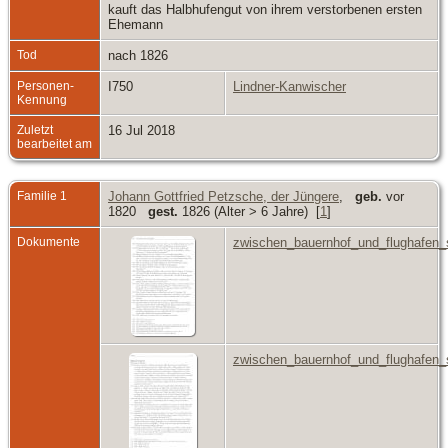
kauft das Halbhufengut von ihrem verstorbenen ersten
Ehemann
Tod
nach 1826
Personen-
I750
Lindner-Kanwischer
Kennung
Zuletzt
16 Jul 2018
bearbeitet am
Familie 1
Johann Gottfried Petzsche, der Jüngere
,
geb.
vor
1820
gest.
1826 (Alter > 6 Jahre) [
1
]
Dokumente
zwischen_bauernhof_und_flughafen_
zwischen_bauernhof_und_flughafen_