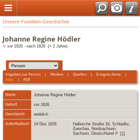
Unsere Familien-Geschichte
Johanne Regine Hödler
vor 1826 - nach 1826 (> 2 Jahre)
Angaben zur Person
|
Medien
|
Quellen
|
Ereignis-Karte
|
Alles
|
PDF
Name
Johanne Regine
Hödler
Geburt
vor 1826
Geschlecht
weiblich
Aufenthaltsort
14 Dez 1826
Hallesche Straße 16, Schladitz,
Zwochau, Nordsachsen,
Sachsen, Deutschland
[
1
]