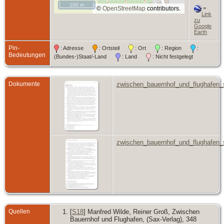
100 m
©
OpenStreetMap
contributors.
=
Link
zu
Google
Earth
Pin-
: Adresse
: Ortsteil
: Ort
: Region
:
Bedeutungen
(Bundes-)Staat/-Land
: Land
: Nicht festgelegt
Dokumente
zwischen_bauernhof_und_flughafen_
zwischen_bauernhof_und_flughafen_
Quellen
[
S18
] Manfred Wilde, Reiner Groß, Zwischen
Bauernhof und Flughafen, (Sax-Verlag), 348