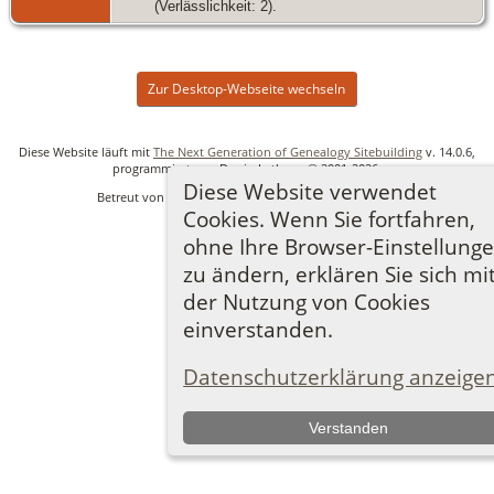
(Verlässlichkeit: 2).
Zur Desktop-Webseite wechseln
Diese Website läuft mit
The Next Generation of Genealogy Sitebuilding
v. 14.0.6,
programmiert von Darrin Lythgoe © 2001-2026.
Diese Website verwendet
Betreut von
Ronny Lindner
. |
Datenschutzerklärung
.
Cookies. Wenn Sie fortfahren,
ohne Ihre Browser-Einstellung
zu ändern, erklären Sie sich mi
der Nutzung von Cookies
einverstanden.
Datenschutzerklärung anzeige
Verstanden