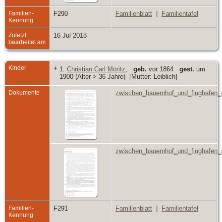
Familien-
F290
Familienblatt
|
Familientafel
Kennung
Zuletzt
16 Jul 2018
bearbeitet am
Kinder
+
1.
Christian Carl Möritz
,
geb.
vor 1864
gest.
um
1900 (Alter > 36 Jahre) [Mutter: Leiblich]
Dokumente
zwischen_bauernhof_und_flughafen_
zwischen_bauernhof_und_flughafen_
Familien-
F291
Familienblatt
|
Familientafel
Kennung