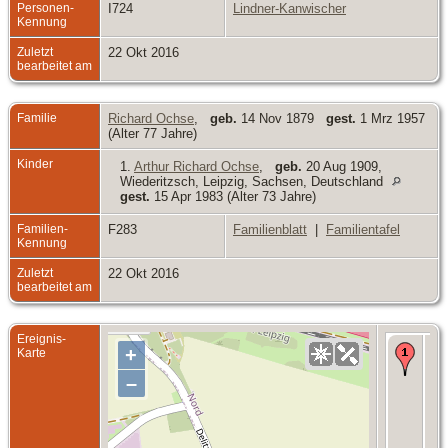
Personen-
I724
Lindner-Kanwischer
Kennung
Zuletzt
22 Okt 2016
bearbeitet am
Familie
Richard Ochse
,
geb.
14 Nov 1879
gest.
1 Mrz 1957
(Alter 77 Jahre)
Kinder
1.
Arthur Richard Ochse
,
geb.
20 Aug 1909,
Wiederitzsch, Leipzig, Sachsen, Deutschland
gest.
15 Apr 1983 (Alter 73 Jahre)
Familien-
F283
Familienblatt
|
Familientafel
Kennung
Zuletzt
22 Okt 2016
bearbeitet am
Ereignis-
Be
+
Karte
- -
Del
–
La
151
Wie
Lei
Sa
De