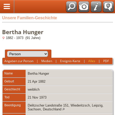
Unsere Familien-Geschichte
Bertha Hunger
1882 - 1973 (91 Jahre)
Angaben zur Person
|
Medien
|
Ereignis-Karte
|
Alles
|
PDF
Name
Bertha
Hunger
Geburt
21 Apr 1882
Geschlecht
weiblich
Tod
21 Nov 1973
Beerdigung
Delitzscher Landstraße 151, Wiederitzsch, Leipzig,
Sachsen, Deutschland