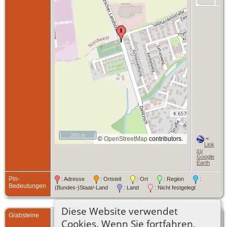
200 m
©
OpenStreetMap
contributors.
=
Link
zu
Google
Earth
Pin-
: Adresse
: Ortsteil
: Ort
: Region
:
Bedeutungen
(Bundes-)Staat/-Land
: Land
: Nicht festgelegt
Diese Website verwendet
Grabsteine
ochse_friedhof_wiederitzsch.jpg
Cookies. Wenn Sie fortfahren,