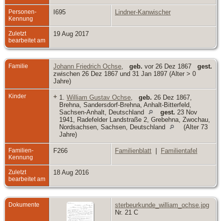
Personen-
I695
Lindner-Kanwischer
Kennung
Zuletzt
19 Aug 2017
bearbeitet am
Familie
Johann Friedrich Ochse
,
geb.
vor 26 Dez 1867
gest.
zwischen 26 Dez 1867 und 31 Jan 1897 (Alter > 0
Jahre)
Kinder
+
1.
William Gustav Ochse
,
geb.
26 Dez 1867,
Brehna, Sandersdorf-Brehna, Anhalt-Bitterfeld,
Sachsen-Anhalt, Deutschland
gest.
23 Nov
1941, Radefelder Landstraße 2, Grebehna, Zwochau,
Nordsachsen, Sachsen, Deutschland
(Alter 73
Jahre)
Familien-
F266
Familienblatt
|
Familientafel
Kennung
Zuletzt
18 Aug 2016
bearbeitet am
Dokumente
sterbeurkunde_william_ochse.jpg
Nr. 21 C