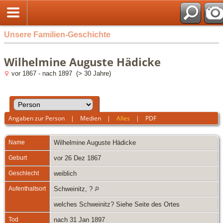
Unsere Familien-Geschichte
Wilhelmine Auguste Hädicke
vor 1867 - nach 1897 (> 30 Jahre)
Angaben zur Person
|
Medien
|
Alles
|
PDF
Name
Wilhelmine Auguste
Hädicke
Geburt
vor 26 Dez 1867
Geschlecht
weiblich
Aufenthaltsort
Schweinitz, ?
welches Schweinitz? Siehe Seite des Ortes
Tod
nach 31 Jan 1897