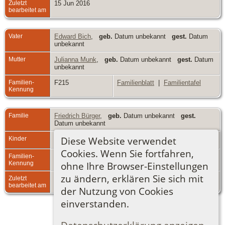
Zuletzt
15 Jun 2016
bearbeitet am
Vater
Edward Bich
,
geb.
Datum unbekannt
gest.
Datum
unbekannt
Mutter
Julianna Munk
,
geb.
Datum unbekannt
gest.
Datum
unbekannt
Familien-
F215
Familienblatt
|
Familientafel
Kennung
Familie
Friedrich Bürger
,
geb.
Datum unbekannt
gest.
Datum unbekannt
Diese Website verwendet
Kinder
1.
E. Bürger
Cookies. Wenn Sie fortfahren,
Familien-
F235
Familienblatt
|
Familientafel
Kennung
ohne Ihre Browser-Einstellungen
zu ändern, erklären Sie sich mit
Zuletzt
15 Jun 2016
bearbeitet am
der Nutzung von Cookies
einverstanden.
Zur Desktop-Webseite wechseln