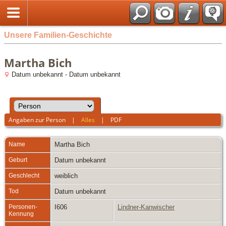
Unsere Familien-Geschichte
Martha Bich
Datum unbekannt - Datum unbekannt
Angaben zur Person
|
Alles
|
PDF
Name
Martha
Bich
Geburt
Datum unbekannt
Geschlecht
weiblich
Tod
Datum unbekannt
Personen-
I606
Lindner-Kanwischer
Kennung