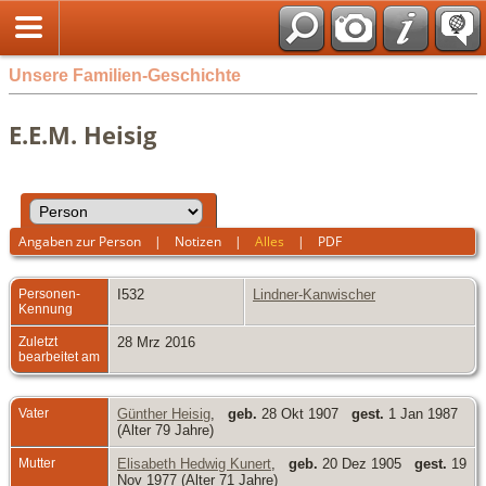
Unsere Familien-Geschichte
E.E.M. Heisig
Angaben zur Person
|
Notizen
|
Alles
|
PDF
Personen-
I532
Lindner-Kanwischer
Kennung
Zuletzt
28 Mrz 2016
bearbeitet am
Vater
Günther Heisig
,
geb.
28 Okt 1907
gest.
1 Jan 1987
(Alter 79 Jahre)
Mutter
Elisabeth Hedwig Kunert
,
geb.
20 Dez 1905
gest.
19
Nov 1977 (Alter 71 Jahre)