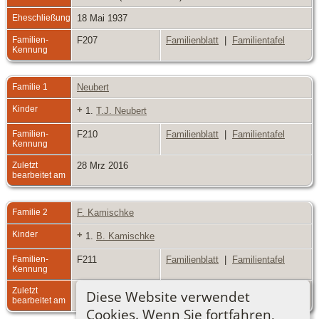
Eheschließung
18 Mai 1937
Familien-
F207
Familienblatt
|
Familientafel
Kennung
Familie 1
Neubert
Kinder
+
1.
T.J. Neubert
Familien-
F210
Familienblatt
|
Familientafel
Kennung
Zuletzt
28 Mrz 2016
bearbeitet am
Familie 2
F. Kamischke
Kinder
+
1.
B. Kamischke
Familien-
F211
Familienblatt
|
Familientafel
Kennung
Zuletzt
28 Mrz 2016
Diese Website verwendet
bearbeitet am
Cookies. Wenn Sie fortfahren,