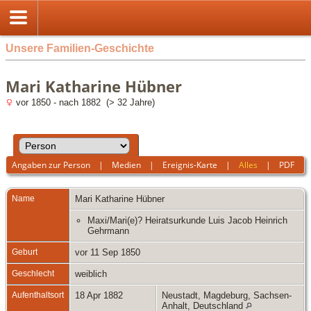
Unsere Familien-Geschichte
Mari Katharine Hübner
vor 1850 - nach 1882 (> 32 Jahre)
Angaben zur Person
|
Medien
|
Ereignis-Karte
|
Alles
|
PDF
Name
Mari Katharine
Hübner
Maxi/Mari(e)? Heiratsurkunde Luis Jacob Heinrich
Gehrmann
Geburt
vor 11 Sep 1850
Geschlecht
weiblich
Aufenthaltsort
18 Apr 1882
Neustadt, Magdeburg, Sachsen-
Anhalt, Deutschland