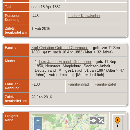
Tod
nach 18 Apr 1882
Personen-
I448
Lindner-Kanwischer
Kennung
Zuletzt
1 Feb 2016
bearbeitet am
Familie
Karl Christian Gottfried Gehrmann
,
geb.
vor 11 Sep
1850
gest.
nach 18 Apr 1882 (Alter > 32 Jahre)
Kinder
1.
Luis Jacob Heinrich Gehrmann
,
geb.
11 Sep
1850, Neustadt, Magdeburg, Sachsen-Anhalt,
Deutschland
gest.
nach 31 Jan 1897 (Alter > 47
Jahre) [Vater: Leiblich] [Mutter: Leiblich]
Familien-
F180
Familienblatt
|
Familientafel
Kennung
Zuletzt
28 Jan 2016
bearbeitet am
Ereignis-
Au
+
Karte
- 1
Neu
–
Ma