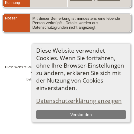
Kennung
Notizen
Mit dieser Bemerkung ist mindestens eine lebende
Person verknüpft - Details werden aus
Datenschutzgründen nicht angezeigt.
Diese Website verwendet
Zur Desktop-Webseite wechseln
Cookies. Wenn Sie fortfahren,
ohne Ihre Browser-Einstellungen
Diese Website läuft mit
The Next Generation of Genealogy Sitebuilding
v. 14.0.6,
programmiert von Darrin Lythgoe © 2001-2026.
zu ändern, erklären Sie sich mit
der Nutzung von Cookies
Betreut von
Ronny Lindner
. |
Datenschutzerklärung
.
einverstanden.
Datenschutzerklärung anzeigen
Verstanden