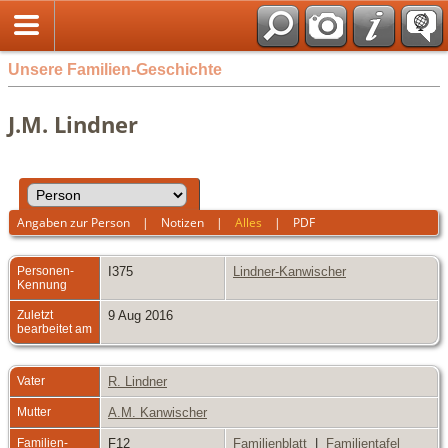
Unsere Familien-Geschichte
J.M. Lindner
Angaben zur Person
|
Notizen
|
Alles
|
PDF
Personen-
I375
Lindner-Kanwischer
Kennung
Zuletzt
9 Aug 2016
bearbeitet am
Vater
R. Lindner
Mutter
A.M. Kanwischer
Familien-
F12
Familienblatt
|
Familientafel