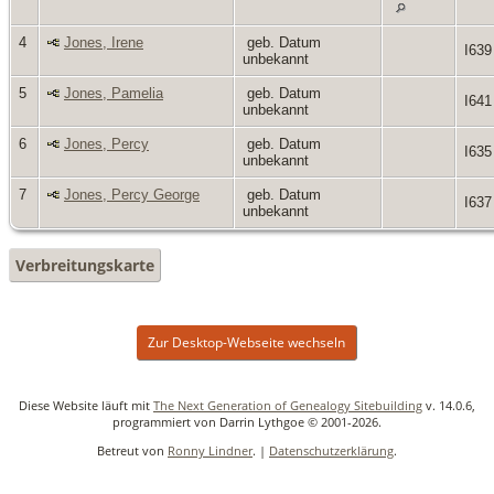
4
Jones, Irene
geb. Datum
I639
unbekannt
5
Jones, Pamelia
geb. Datum
I641
unbekannt
6
Jones, Percy
geb. Datum
I635
unbekannt
7
Jones, Percy George
geb. Datum
I637
unbekannt
Verbreitungskarte
Zur Desktop-Webseite wechseln
Diese Website läuft mit
The Next Generation of Genealogy Sitebuilding
v. 14.0.6,
programmiert von Darrin Lythgoe © 2001-2026.
Betreut von
Ronny Lindner
. |
Datenschutzerklärung
.