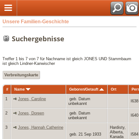
Unsere Familien-Geschichte
Suchergebnisse
Treffer 1 bis 7 von 7 für Nachname ist gleich JONES UND Stammbaum
ist gleich Lindner-Kanwischer
Verbreitungskarte
#
Name
Geboren/Getauft
Ort
Per
1
Jones, Caroline
geb. Datum
I638
unbekannt
2
Jones, Doreen
geb. Datum
I640
unbekannt
3
Jones, Hannah Catherine
Hardisty,
Alberta,
geb. 21 Sep 1933
I584
Kanada